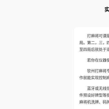
打麻将可谓
局。第二，三，
至四局后就处于
若你在仪器使
钦州打麻将
作就能实现控制
蓝牙或无线
件预设好牌型等
麻将机洗牌、码