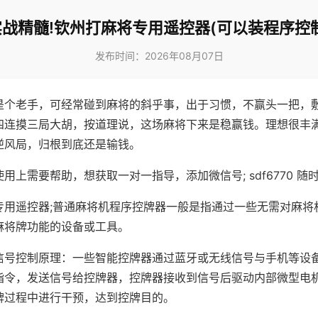
实战精髓!钦州打麻将专用遥控器(可以装程序控制
发布时间：2026年08月07日
是个老手，可经常碰到麻将的斜乎事，出于习惯，不赢头一把，
四连摸三局大胡，按道理说，这场麻将下来是稳赢钱。理想很丰
逆风局，归根到底还是输钱。
用上需要帮助，想获取一对一指导，添加微信号; sdf6770 随时
专用遥控器;普通麻将机程序控牌器一般是指通过一些无需对麻将
麻将牌功能的设备或工具。
信号控制原理：一些智能控牌器通过蓝牙或无线信号与手机等设
指令，发送信号给控牌器，控牌器接收到信号后驱动内部微型电
牌过程中进行干预，达到控牌目的。