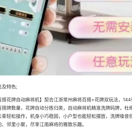
及特色;
百搭花牌自动麻将机】契合江浙常州麻将百搭+花牌双玩法，14
百搭牌数量，花牌自动分拣归类，自动麻将机精准洗牌码牌，杜
长辈轻松操作，机身小巧稳固，小户型也能轻松摆放，洗牌噪音
酌、邻里小聚，尽享江南麻将的雅致乐趣。