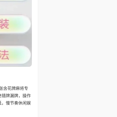
4张含花牌麻将专
绝错牌漏牌，操作
低，慢节奏休闲娱