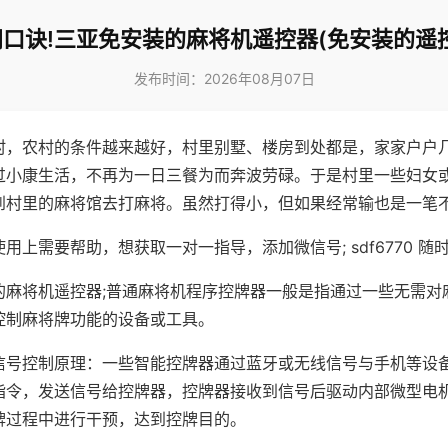
口诀!三亚免安装的麻将机遥控器(免安装的遥
发布时间：2026年08月07日
村，农村的条件越来越好，村里别墅、楼房到处都是，家家户户
过小康生活，不再为一日三餐为而奔波劳碌。于是村里一些妇女
到村里的麻将馆去打麻将。虽然打得小，但如果经常输也是一笔
用上需要帮助，想获取一对一指导，添加微信号; sdf6770 随时
的麻将机遥控器;普通麻将机程序控牌器一般是指通过一些无需对
控制麻将牌功能的设备或工具。
信号控制原理：一些智能控牌器通过蓝牙或无线信号与手机等设
指令，发送信号给控牌器，控牌器接收到信号后驱动内部微型电
牌过程中进行干预，达到控牌目的。