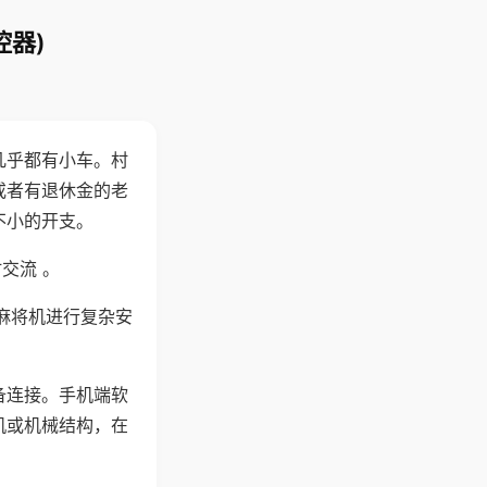
控器)
几乎都有小车。村
或者有退休金的老
不小的开支。
交流 。
麻将机进行复杂安
备连接。手机端软
机或机械结构，在