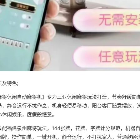
及特色;
麻将休闲自动麻将机】专为三亚休闲麻将玩法打造，节奏舒缓简
局，静音运行不扰作息，机身轻便易移动，阳台客厅随意摆放，
小休闲娱乐，度假般惬意。
适配福建泉州麻将玩法，144张牌，花牌、字牌计分规范，机器
漏牌，操作简单，一键开机，静音运行，不打扰家人，普通款经